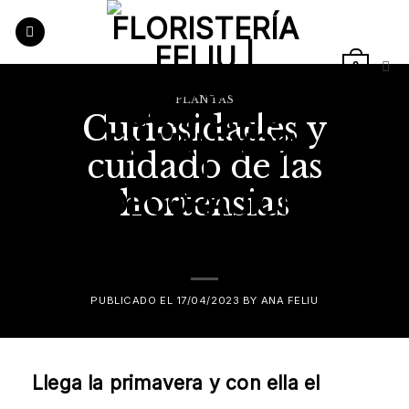
Saltar
al
contenido
0
PLANTAS
Curiosidades y
cuidado de las
hortensias
PUBLICADO EL
17/04/2023
BY
ANA FELIU
Llega la primavera y con ella el