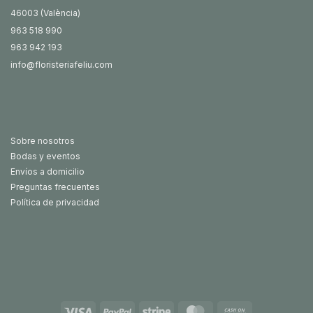
46003 (València)
963 518 990
963 942 193
info@floristeriafeliu.com
Sobre nosotros
Bodas y eventos
Envíos a domicilio
Preguntas frecuentes
Política de privacidad
Visa
PayPal
Stripe
MasterCard
Cash