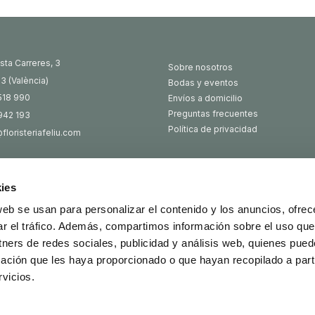
sta Carreres, 3
Sobre nosotros
3 (València)
Bodas y eventos
518 990
Envíos a domicilio
Preguntas frecuentes
942 193
Política de privacidad
floristeriafeliu.com
ies
ІТІВ У ВАЛЕНСІЇ
web se usan para personalizar el contenido y los anuncios, ofrec
ar el tráfico. Además, compartimos información sobre el uso que
tners de redes sociales, publicidad y análisis web, quienes pue
ación que les haya proporcionado o que hayan recopilado a parti
vicios.