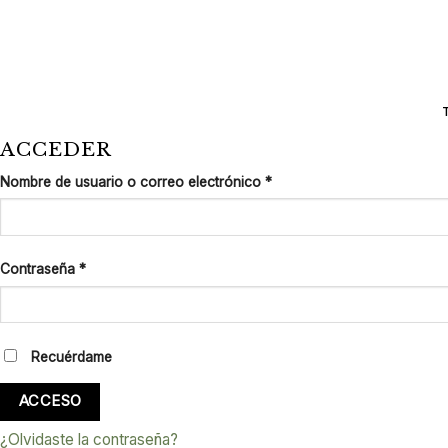
Saltar
al
contenido
ACCEDER
Obligatorio
Nombre de usuario o correo electrónico
*
Obligatorio
Contraseña
*
Recuérdame
ACCESO
¿Olvidaste la contraseña?