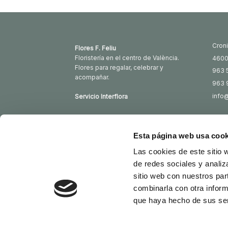
Croni
Flores F. Feliu
Floristería en el centro de València.
4600
Flores para regalar, celebrar y
963 
acompañar.
963 
info@
Servicio Interflora
Esta página web usa cook
FLOWER DELIVERY IN VALÈNCIA
ДОСТАВКА КВ
Las cookies de este sitio 
Copyright 2026 ©
Flores Feliu
de redes sociales y analiz
sitio web con nuestros par
combinarla con otra inform
que haya hecho de sus ser