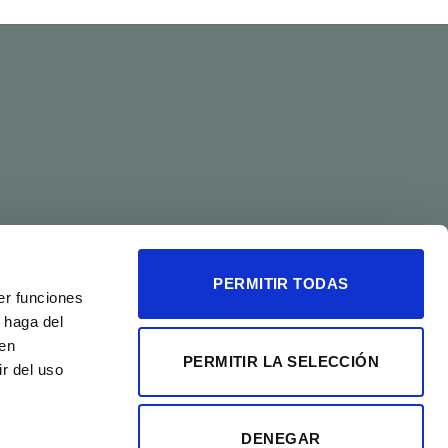
PERMITIR TODAS
Visa
PayPal
Stripe
MasterCard
Cash
er funciones
On
 haga del
Delivery
den
PERMITIR LA SELECCIÓN
r del uso
DENEGAR