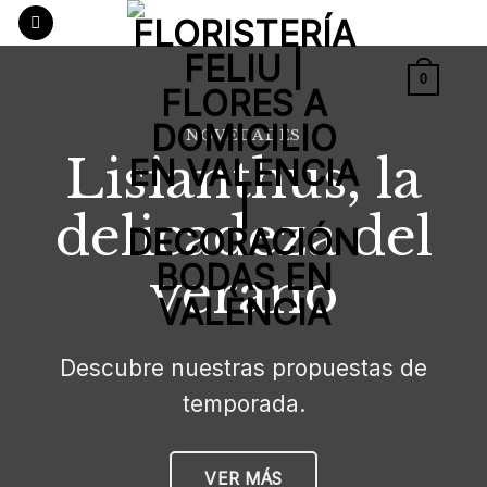
Saltar
al
contenido
0
NOVEDADES
Lisianthus, la
delicadeza del
verano
Descubre nuestras propuestas de
temporada.
VER MÁS