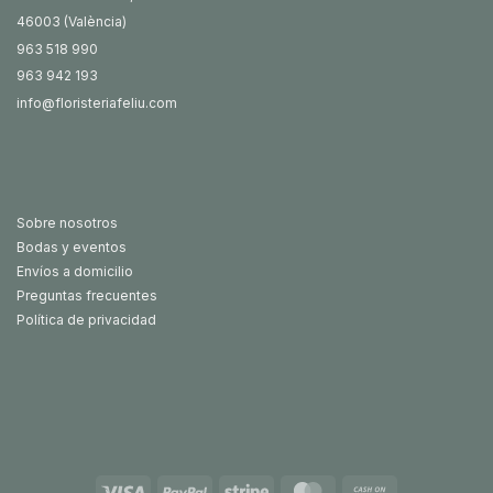
46003 (València)
963 518 990
963 942 193
info@floristeriafeliu.com
Sobre nosotros
Bodas y eventos
Envíos a domicilio
Preguntas frecuentes
Política de privacidad
Visa
PayPal
Stripe
MasterCard
Cash