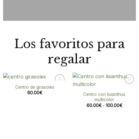
Los favoritos para
regalar
Centro de girasoles
Añadir
Añadir
60.00
€
a la
a la
Centro con lisianthus
lista de
lista de
multicolor
deseos
deseos
Rango
60.00
€
-
100.00
€
de
precios:
desde
60.00€
hasta
100.00€