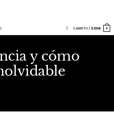
O
CARRITO /
0.00
€
0
lencia y cómo
nolvidable