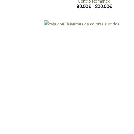
Centro Romance
Rango
80.00
€
-
200.00
€
de
precios:
desde
80.00€
hasta
200.00€
Aña
a 
list
des