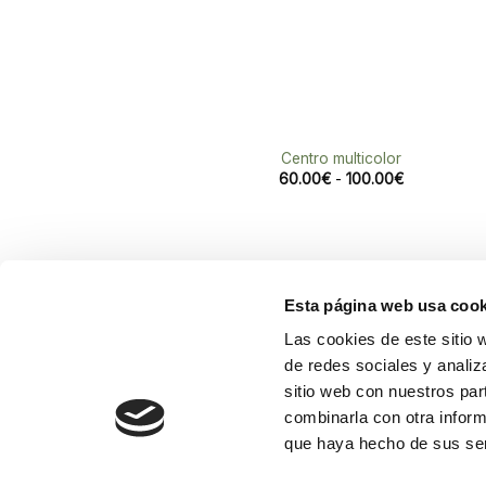
Centro multicolor
Rango
60.00
€
-
100.00
€
de
precios:
desde
60.00€
hasta
100.00€
Esta página web usa cook
Las cookies de este sitio 
de redes sociales y analiz
Croni
Flores F. Feliu
sitio web con nuestros par
Floristería en el centro de València.
4600
combinarla con otra inform
Flores para regalar, celebrar y
963 
que haya hecho de sus ser
acompañar.
963 
info@