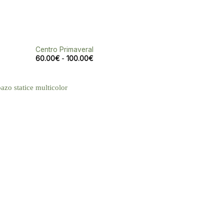
Centro Primaveral
Rango
60.00
€
-
100.00
€
de
precios:
desde
60.00€
hasta
100.00€
Añadir
a la
lista de
deseos