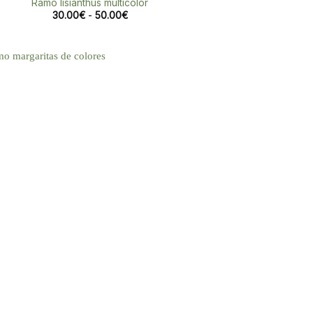
Ramo lisianthus multicolor
Rango
30.00
€
-
50.00
€
de
precios:
desde
30.00€
hasta
50.00€
Añadir
a la
lista de
deseos