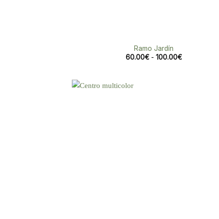
Ramo Jardín
Rango
60.00
€
-
100.00
€
de
precios:
desde
60.00€
hasta
100.00€
Aña
a 
list
des