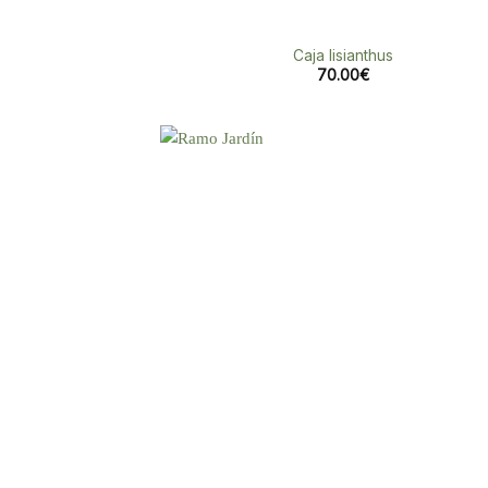
Caja lisianthus
70.00
€
Aña
a 
list
des