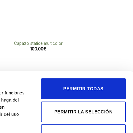
Capazo statice multicolor
100.00
€
PERMITIR TODAS
er funciones
 haga del
den
PERMITIR LA SELECCIÓN
r del uso