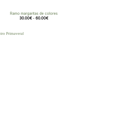
Ramo margaritas de colores
Rango
30.00
€
-
60.00
€
de
precios:
desde
30.00€
hasta
60.00€
Añadir
a la
lista de
deseos