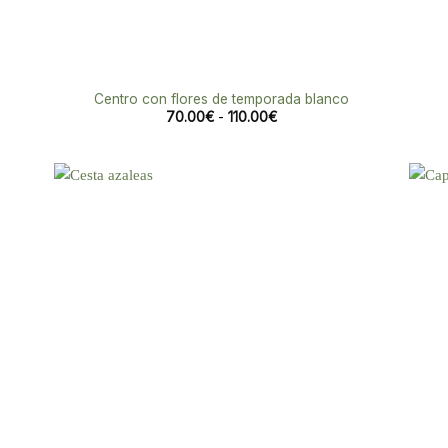
Centro con flores de temporada blanco
Rango
70.00
€
-
110.00
€
de
precios:
desde
70.00€
hasta
110.00€
dir
Añadir
la
a la
a de
lista de
eos
deseos