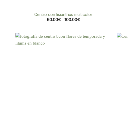
Centro con lisianthus multicolor
Rango
60.00
€
-
100.00
€
de
precios:
desde
60.00€
hasta
100.00€
dir
Añadir
la
a la
a de
lista de
eos
deseos