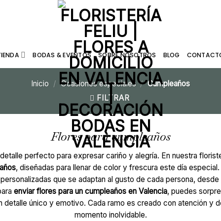
TIENDA
BODAS & EVENTOS
SOBRE NOSOTROS
BLOG
CONTACT
Inicio
/
Ocasiones especiales
/
Cumpleaños
FILTRAR
Flores para cumpleaños
detalle perfecto para expresar cariño y alegría. En nuestra flori
 años
, diseñadas para llenar de color y frescura este día especial
personalizadas que se adaptan al gusto de cada persona, desde r
para
enviar flores para un cumpleaños en Valencia
, puedes sorpre
 detalle único y emotivo. Cada ramo es creado con atención y de
momento inolvidable.