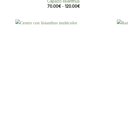
Capazo lisianthus
Rango
70.00
€
-
120.00
€
de
precios:
desde
70.00€
hasta
120.00€
dir
Añadir
la
a la
a de
lista de
eos
deseos