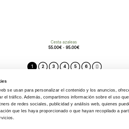
Cesta azaleas
Rango
55.00
€
-
95.00
€
de
precios:
desde
55.00€
hasta
1
2
3
4
5
6
95.00€
ies
web se usan para personalizar el contenido y los anuncios, ofrec
ar el tráfico. Además, compartimos información sobre el uso que
sta Carreres, 3
Sobre nosotros
tners de redes sociales, publicidad y análisis web, quienes pue
3 (València)
Bodas y eventos
ación que les haya proporcionado o que hayan recopilado a parti
518 990
Envíos a domicilio
vicios.
Preguntas frecuentes
942 193
Política de privacidad
floristeriafeliu.com