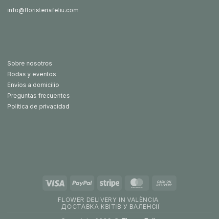
info@floristeriafeliu.com
Sobre nosotros
Bodas y eventos
Envíos a domicilio
Preguntas frecuentes
Política de privacidad
Visa
PayPal
Stripe
MasterCard
Cash
On
FLOWER DELIVERY IN VALÈNCIA
Delivery
ДОСТАВКА КВІТІВ У ВАЛЕНСІЇ