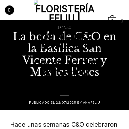
Saltar
al
contenido
0
BODAS
La boda de C&O en
la Basílica San
Vicente Ferrer y
Mas les lloses
PUBLICADO EL
22/07/2025
BY
ANAFELIU
Hace unas semanas C&O celebraron