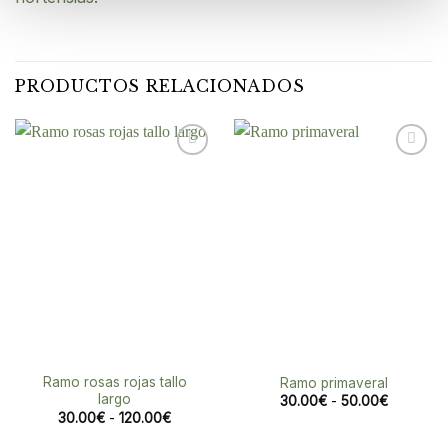
PRODUCTOS RELACIONADOS
Añadir
Añadir
a la
a la
lista de
lista de
deseos
deseos
Ramo rosas rojas tallo
Ramo primaveral
largo
Rango
30.00
€
-
50.00
€
de
Rango
30.00
€
-
120.00
€
precios:
de
desde
precios: