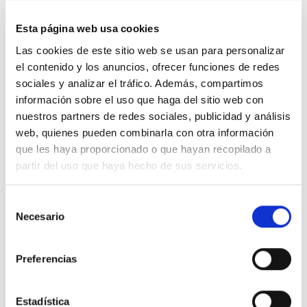
Sobre las hortensias
Esta página web usa cookies
Las hortensias, conocidas científicamente como
Las cookies de este sitio web se usan para personalizar
Hydrangea
, son flores apreciadas por su
el contenido y los anuncios, ofrecer funciones de redes
deslumbrante belleza y variedad de colores.
sociales y analizar el tráfico. Además, compartimos
Originarias de Asia y América, estas plantas
información sobre el uso que haga del sitio web con
ornamentales destacan por sus grandes
nuestros partners de redes sociales, publicidad y análisis
inflorescencias globulares, que pueden encontrarse
web, quienes pueden combinarla con otra información
en tonos que van desde el azul y rosa hasta el blanco
que les haya proporcionado o que hayan recopilado a
y púrpura. El color de sus flores puede variar según la
partir del uso que haya hecho de sus servicios.
acidez del suelo, creando un espectáculo natural
único. Las hortensias no solo embellecen jardines y
Selección
parques, sino que también son una elección popular
Necesario
de
en arreglos florales y ramos, simbolizando el
consentimiento
agradecimiento, la abundancia y la sinceridad. Su
Preferencias
capacidad para transformar cualquier espacio con su
presencia exuberante y colorida las convierte en una
favorita indiscutible entre los amantes de la jardinería y
Estadística