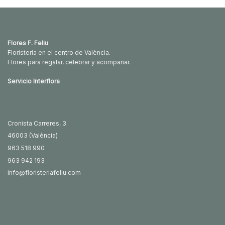
30.00€
desde
hasta
30.00€
50.00€
hasta
120.00€
Flores F. Feliu
Floristería en el centro de València.
Flores para regalar, celebrar y acompañar.
Servicio Interflora
Cronista Carreres, 3
46003 (València)
963 518 990
963 942 193
info@floristeriafeliu.com