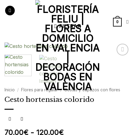
Saltar
al
contenido
0
FILTRAR
Añadir
a la
lista de
deseos
Inicio
/
Flores para regalar
/
Cestas y capazos con flores
Cesto hortensias colorido
Rango
70.00
€
-
120.00
€