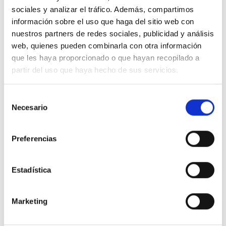
No hay valoraciones aún.
sociales y analizar el tráfico. Además, compartimos
información sobre el uso que haga del sitio web con
nuestros partners de redes sociales, publicidad y análisis
web, quienes pueden combinarla con otra información
que les haya proporcionado o que hayan recopilado a
Solo los usuarios registrados que hayan
partir del uso que haya hecho de sus servicios.
comprado este producto pueden hacer una
valoración.
Selección
Necesario
de
consentimiento
Preferencias
PRODUCTOS RELACIONADOS
Estadística
Marketing
Añadir
Añadir
a la
a la
lista de
lista de