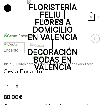
Saltar
al
contenido
0
FILTRAR
Añadir
a la
lista de
deseos
Inicio
/
Flores para regalar
/
Cestas y capazos con flores
Cesta Encanto
80.00
€