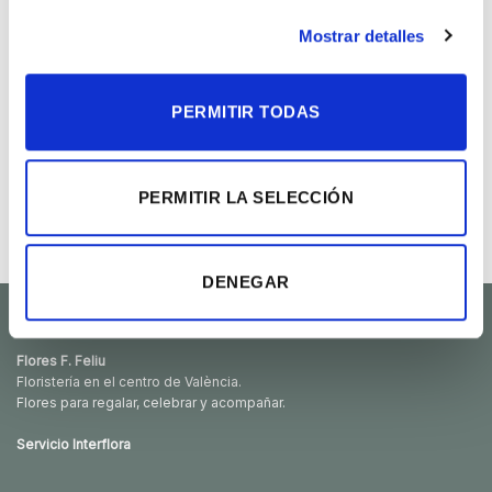
deseos
deseos
Mostrar detalles
PERMITIR TODAS
Caja flores pastel
Orquídeas Magnum
PERMITIR LA SELECCIÓN
Rango
Rango
55.00
€
-
85.00
€
65.00
€
-
150.00
€
de
de
precios:
precios:
desde
desde
55.00€
65.00€
DENEGAR
hasta
hasta
85.00€
150.00€
Flores F. Feliu
Floristería en el centro de València.
Flores para regalar, celebrar y acompañar.
Servicio Interflora