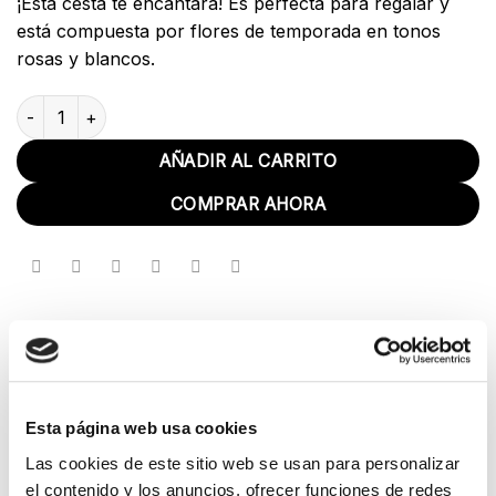
¡Esta cesta te encantará! Es perfecta para regalar y
está compuesta por flores de temporada en tonos
rosas y blancos.
Cesta Encanto cantidad
AÑADIR AL CARRITO
COMPRAR AHORA
Esta página web usa cookies
VALORACIONES (0)
Las cookies de este sitio web se usan para personalizar
Valoraciones
el contenido y los anuncios, ofrecer funciones de redes