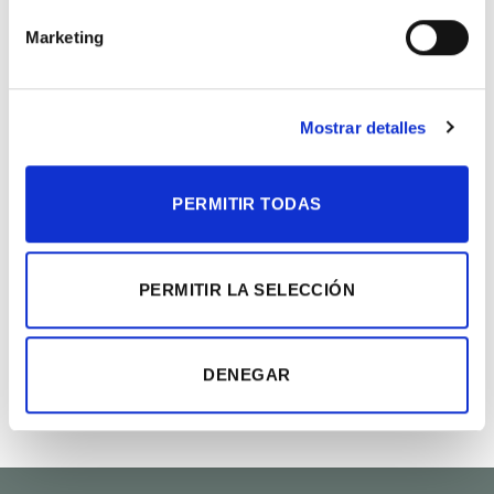
Marketing
PRODUCTOS RELACIONADOS
Mostrar detalles
Añadir
Añadir
a la
a la
lista de
lista de
deseos
deseos
PERMITIR TODAS
PERMITIR LA SELECCIÓN
DENEGAR
Ramo rosas rojas tallo
Orquídeas Magnum
largo
Rango
65.00
€
-
150.00
€
de
Rango
30.00
€
-
120.00
€
precios:
de
desde
precios:
65.00€
desde
hasta
30.00€
150.00€
hasta