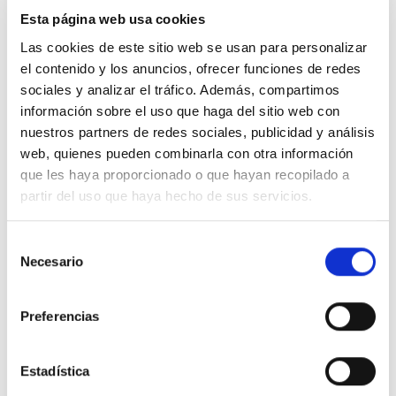
Esta página web usa cookies
Las cookies de este sitio web se usan para personalizar
el contenido y los anuncios, ofrecer funciones de redes
sociales y analizar el tráfico. Además, compartimos
VALORACIONES (0)
información sobre el uso que haga del sitio web con
nuestros partners de redes sociales, publicidad y análisis
Valoraciones
web, quienes pueden combinarla con otra información
No hay valoraciones aún.
que les haya proporcionado o que hayan recopilado a
partir del uso que haya hecho de sus servicios.
Selección
Solo los usuarios registrados que hayan
Necesario
de
comprado este producto pueden hacer una
consentimiento
valoración.
Preferencias
Estadística