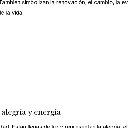
 También simbolizan la renovación, el cambio, la ev
 la vida.
 alegría y energía
idad. Están llenas de luz y representan la alegría, 