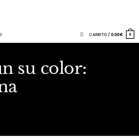
O
CARRITO /
0.00
€
0
ún su color:
na