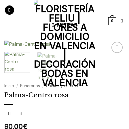
Saltar
al
contenido
0
FILTRAR
Añadir
a la
lista de
deseos
Inicio
/
Funerarios
/
Palmas y centros
Palma-Centro rosa
90.00
€