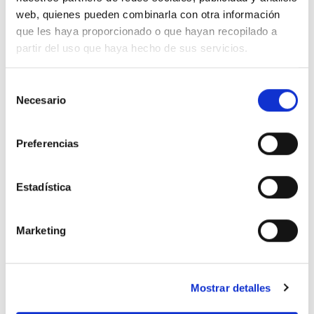
web, quienes pueden combinarla con otra información
INFORMACIÓN ADICIONAL
que les haya proporcionado o que hayan recopilado a
partir del uso que haya hecho de sus servicios.
COLOR
Amarillo, Blanco, Rosa, Rojo, Multicolor
Selección
Necesario
de
consentimiento
PRODUCTOS RELACIONADOS
Preferencias
Estadística
Añadir
Añadir
a la
a la
lista de
lista de
deseos
deseos
Marketing
Mostrar detalles