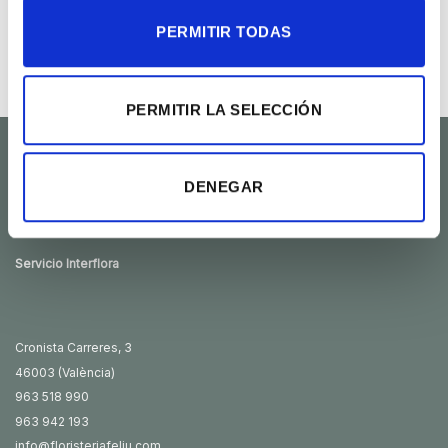
PERMITIR TODAS
Composición con plantas
Orquídea super
tropicales
50.00
€
60.00
€
PERMITIR LA SELECCIÓN
DENEGAR
Flores F. Feliu
Floristería en el centro de València.
Flores para regalar, celebrar y acompañar.
Servicio Interflora
Cronista Carreres, 3
46003 (València)
963 518 990
963 942 193
info@floristeriafeliu.com