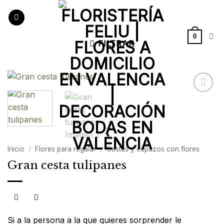
Saltar
al
contenido
0
FILTRAR
Añadir
a la
lista de
deseos
Inicio
/
Flores para regalar
/
Cestas y capazos con flores
Gran cesta tulipanes
Si a la persona a la que quieres sorprender le