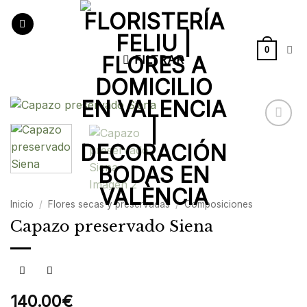
Saltar
al
contenido
0
FILTRAR
Añadir
a la
lista de
deseos
Inicio
/
Flores secas y preservadas
/
Composiciones
Capazo preservado Siena
140.00
€