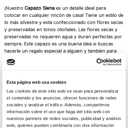
¡Nuestro
Capazo Siena
es un detalle ideal para
colocar en cualquier rincón de casa! Tiene un estilo de
lo más silvestre y está confeccionado con flores secas
y preservadas en tonos otoñales. Las flores secas y
preservadas no requieren agua y duran perfectas por
siempre. Este capazo es una buena idea si buscas
hacerle un regalo especial a alguien y también para
colocar en tu propia casa dándole un toque de rústico
a la decoración.
Las flores preservadas no requieren de grandes
Esta página web usa cookies
cuidados, tan solo recuerda mantenerlas alejadas de la
Las cookies de este sitio web se usan para personalizar
humedad, del calor de chimeneas o similares y
el contenido y los anuncios, ofrecer funciones de redes
recuerda quitarle el polvo de vez en cuando con un
sociales y analizar el tráfico. Además, compartimos
secador a baja potencia.
información sobre el uso que haga del sitio web con
nuestros partners de redes sociales, publicidad y análisis
Sin existencias
web, quienes pueden combinarla con otra información