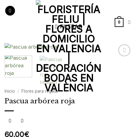
Saltar
al
contenido
0
FILTRAR
Añadir
a la
lista de
deseos
Inicio
/
Flores para regalar
Pascua arbórea roja
60.00
€