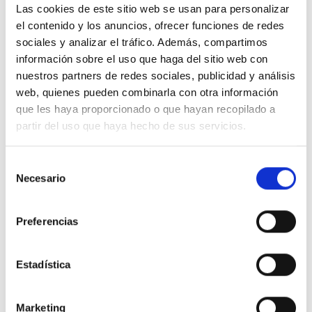
Las cookies de este sitio web se usan para personalizar
no dé la luz de forma directa.
el contenido y los anuncios, ofrecer funciones de redes
Sin existencias
sociales y analizar el tráfico. Además, compartimos
información sobre el uso que haga del sitio web con
nuestros partners de redes sociales, publicidad y análisis
web, quienes pueden combinarla con otra información
que les haya proporcionado o que hayan recopilado a
partir del uso que haya hecho de sus servicios.
Selección
INFORMACIÓN ADICIONAL
Necesario
de
VALORACIONES (0)
consentimiento
Preferencias
DIMENSIONES
1.5 cm
Estadística
PRODUCTOS RELACIONADOS
Marketing