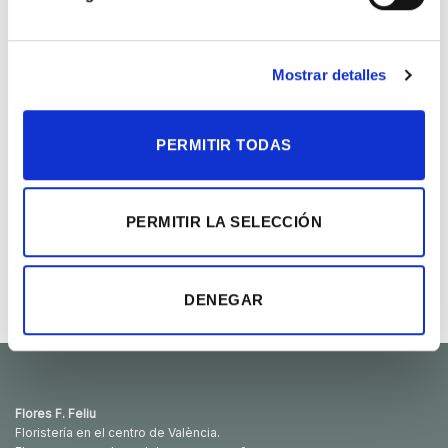
Añadir
Añadir
a la
a la
Mostrar detalles
lista de
lista de
deseos
deseos
PERMITIR TODAS
PERMITIR LA SELECCIÓN
Búcaro con flores
Caja flores pastel
romántico
Rango
55.00
€
-
85.00
€
de
Rango
60.00
€
-
100.00
€
DENEGAR
precios:
de
desde
precios:
55.00€
desde
hasta
60.00€
85.00€
hasta
100.00€
Flores F. Feliu
Floristería en el centro de València.