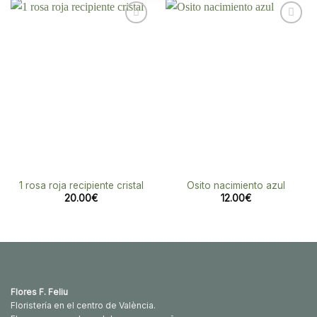
Añadir
Añadir
a la
a la
lista de
lista de
deseos
deseos
1 rosa roja recipiente cristal
Osito nacimiento azul
20.00
€
12.00
€
Flores F. Feliu
Floristería en el centro de València.