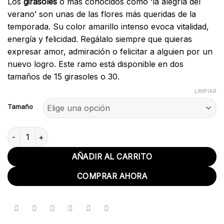
Los
girasoles
o más conocidos como ‘la alegría del
precios:
verano’ son unas de las flores más queridas de la
desde
temporada. Su color amarillo intenso evoca vitalidad,
40.00€
energía y felicidad. Regálalo siempre que quieras
hasta
expresar amor, admiración o felicitar a alguien por un
75.00€
nuevo logro. Este ramo está disponible en dos
tamaños de 15 girasoles o 30.
LIMPIAR
Tamaño
Ramo girasoles cantidad
AÑADIR AL CARRITO
COMPRAR AHORA