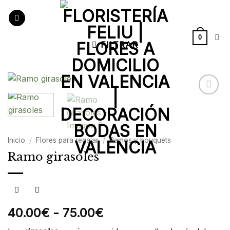
Saltar
al
contenido
0
FILTRAR
Añadir
a la
lista de
deseos
Inicio
/
Flores para regalar
/
Ramos y bouquets
Ramo girasoles
Rango
40.00
€
-
75.00
€
de