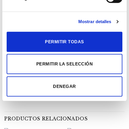
Cómo cuidar este ramo de girasoles
Mostrar detalles
Para mantener los girasoles frescos y radiantes
durante más tiempo:
PERMITIR TODAS
Agua Fresca
: Cambia el agua del jarrón cada dos
días y corta los tallos en diagonal para favorecer
una buena hidratación.
PERMITIR LA SELECCIÓN
Luz
: Coloca los girasoles en un lugar con luz
indirecta.
Temperatura
: Evita exponerlos a temperaturas
DENEGAR
extremas; prefieren un ambiente fresco y seco.
PRODUCTOS RELACIONADOS