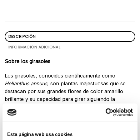
DESCRIPCIÓN
INFORMACIÓN ADICIONAL
Sobre los girasoles
Los girasoles, conocidos científicamente como
Helianthus annuus
, son plantas majestuosas que se
destacan por sus grandes flores de color amarillo
brillante y su capacidad para girar siguiendo la
trayectoria del sol. Originarios de América del Norte,
los girasoles simbolizan la alegría, la lealtad y la
admiración, convirtiéndose en una elección popular
tanto en jardinería como en arreglos florales. Con sus
Esta página web usa cookies
tallos altos y robustos, y sus llamativos pétalos que