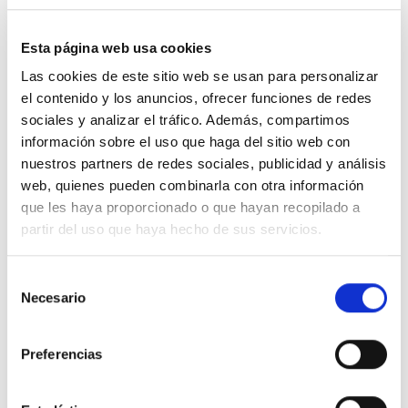
casa.
Si quieres enviárselo a alguien como regalo puedes
Esta página web usa cookies
añadir un mensaje gratis
para que lo llevemos junto al
Las cookies de este sitio web se usan para personalizar
ramo. Escríbelo en el formulario de compra junto a los
el contenido y los anuncios, ofrecer funciones de redes
datos de envío.
sociales y analizar el tráfico. Además, compartimos
información sobre el uso que haga del sitio web con
Para que los verdes duren más frescos por más
nuestros partners de redes sociales, publicidad y análisis
tiempo es imprescindible colocar el ramo en agua
web, quienes pueden combinarla con otra información
nada más se reciba y cambiarla todos los días,
que les haya proporcionado o que hayan recopilado a
cortando un centímetro de los tallos en forma de bisel.
partir del uso que haya hecho de sus servicios.
*El envío es gratuito en València ciudad a partir de
Selección
60€.
Necesario
de
consentimiento
*El búcaro no está incluido.
Preferencias
LIMPIAR