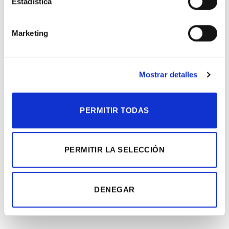
Estadística
Tamaño
Marketing
Ramo verdes silvestres cantidad
AÑADIR AL CARRITO
Mostrar detalles
COMPRAR AHORA
PERMITIR TODAS
PERMITIR LA SELECCIÓN
INFORMACIÓN ADICIONAL
DENEGAR
VALORACIONES (0)