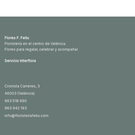
de
de
precios:
precios:
desde
desde
25.00€
30.00€
hasta
hasta
45.00€
50.00€
Flores F. Feliu
Floristería en el centro de València.
Flores para regalar, celebrar y acompañar.
Servicio Interflora
Cronista Carreres, 3
46003 (València)
963 518 990
963 942 193
info@floristeriafeliu.com