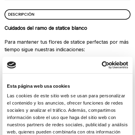
DESCRIPCIÓN
Cuidados del ramo de statice blanco
Para mantener tus flores de statice perfectas por más
tiempo sigue nuestras indicaciones:
Hidratación: colócalas en un jarrón con agua y
cámbiala cada día cortando un centímetro del tallo
de las flores en diagonal.
Esta página web usa cookies
Luz: coloca tu ramo en un lugar bien iluminado sin
Las cookies de este sitio web se usan para personalizar
luz directa.
el contenido y los anuncios, ofrecer funciones de redes
Temperatura: sitúa el ramo en un rincón con
sociales y analizar el tráfico. Además, compartimos
temperaturas agradables. Mantenlo alejado del
información sobre el uso que haga del sitio web con
calor y la humedad.
nuestros partners de redes sociales, publicidad y análisis
web, quienes pueden combinarla con otra información