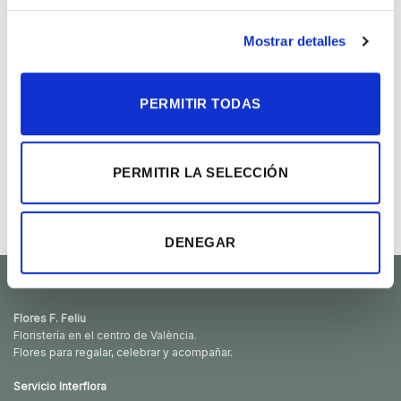
a la
a la
lista de
lista de
deseos
deseos
Mostrar detalles
PERMITIR TODAS
PERMITIR LA SELECCIÓN
Cesta con rosas de pitiminí
Ramo gerberas
Rango
70.00
€
25.00
€
-
45.00
€
de
precios:
desde
DENEGAR
25.00€
hasta
45.00€
Flores F. Feliu
Floristería en el centro de València.
Flores para regalar, celebrar y acompañar.
Servicio Interflora