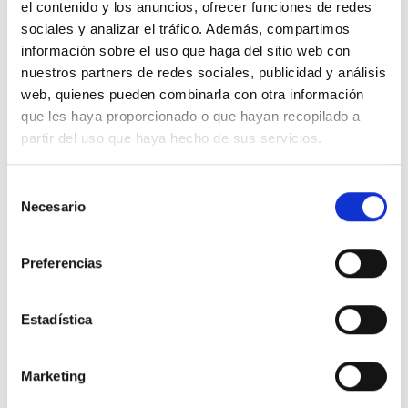
el contenido y los anuncios, ofrecer funciones de redes
sociales y analizar el tráfico. Además, compartimos
información sobre el uso que haga del sitio web con
nuestros partners de redes sociales, publicidad y análisis
web, quienes pueden combinarla con otra información
DESCRIPCIÓN
que les haya proporcionado o que hayan recopilado a
INFORMACIÓN ADICIONAL
partir del uso que haya hecho de sus servicios.
VALORACIONES (0)
Selección
Necesario
de
consentimiento
Preferencias
Estadística
PRODUCTOS RELACIONADOS
Marketing
Añadir
Añadir