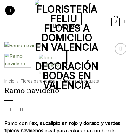
Saltar
al
contenido
0
FILTRAR
Añadir
a la
lista de
deseos
Inicio
/
Flores para regalar
/
Ramos y bouquets
Ramo navideño
Ramo con
ílex, eucalipto en rojo y dorado y verdes
típicos navideños
ideal para colocar en un bonito