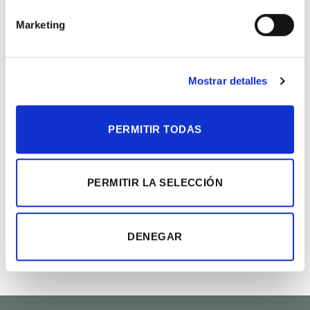
Marketing
PRODUCTOS RELACIONADOS
Mostrar detalles
Añadir
Añadir
a la
a la
lista de
lista de
deseos
deseos
PERMITIR TODAS
PERMITIR LA SELECCIÓN
DENEGAR
Osito nacimiento azul
1 rosa roja
12.00
€
20.00
€