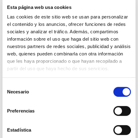
COMPRAR AHORA
Esta página web usa cookies
Las cookies de este sitio web se usan para personalizar
el contenido y los anuncios, ofrecer funciones de redes
sociales y analizar el tráfico. Además, compartimos
información sobre el uso que haga del sitio web con
nuestros partners de redes sociales, publicidad y análisis
web, quienes pueden combinarla con otra información
que les haya proporcionado o que hayan recopilado a
DESCRIPCIÓN
partir del uso que haya hecho de sus servicios.
VALORACIONES (0)
Selección
Orquídea de calidad extra sobre recipiente de cerámica
Necesario
de
blanca.Ref: P004
consentimiento
CUIDADOS: regar una vez a la semana dependiendo
Preferencias
mucho de la humedad del ambiente en el que se
encuentra.
Estadística