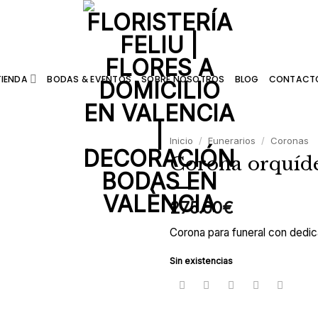
TIENDA
BODAS & EVENTOS
SOBRE NOSOTROS
BLOG
CONTACT
Inicio
/
Funerarios
/
Coronas
Corona orquíde
Añadir
a la
lista de
275.00
€
deseos
Corona para funeral con dedic
Sin existencias