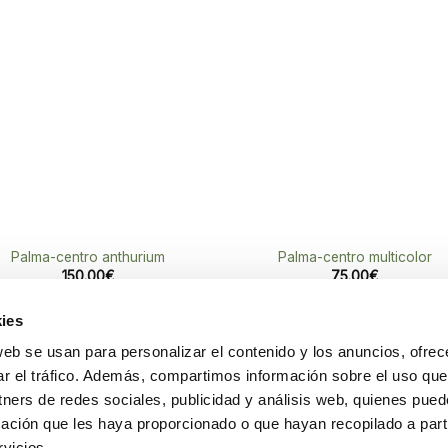
a la
a l
lista de
lista
deseos
des
Palma-centro anthurium
Palma-centro multicolor
150.00
€
75.00
€
ies
web se usan para personalizar el contenido y los anuncios, ofrec
ar el tráfico. Además, compartimos información sobre el uso que
sta Carreres, 3
Sobre nosotros
tners de redes sociales, publicidad y análisis web, quienes pue
3 (València)
Bodas y eventos
ación que les haya proporcionado o que hayan recopilado a parti
518 990
Envíos a domicilio
vicios.