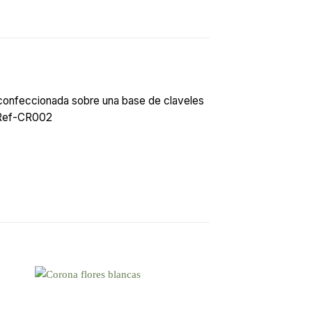
á confeccionada sobre una base de claveles
a.Ref-CR002
ir
Añadir