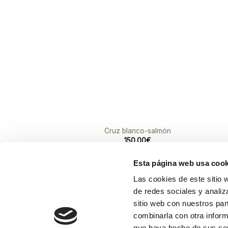
a la
lista de
deseos
Cruz blanco-salmón
150.00
€
Esta página web usa cook
Las cookies de este sitio 
de redes sociales y analiz
Croni
Flores F. Feliu
sitio web con nuestros par
Floristería en el centro de València.
4600
combinarla con otra inform
Flores para regalar, celebrar y
963 
que haya hecho de sus ser