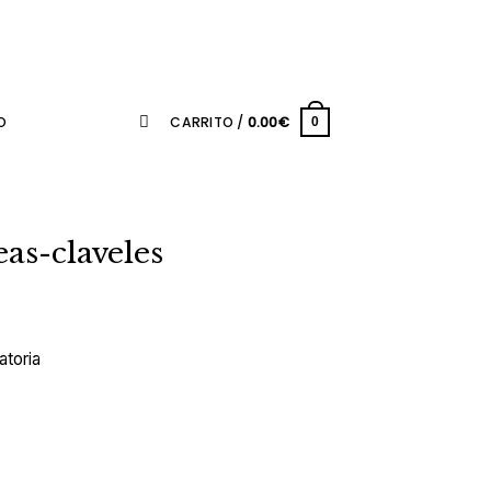
O
CARRITO /
0.00
€
0
as-claveles
atoria