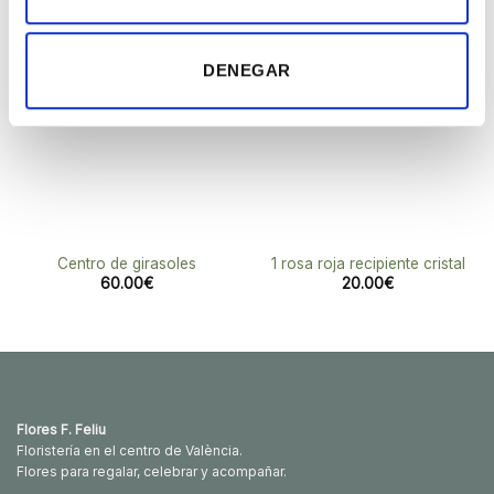
Añadir
Añadir
a la
a la
lista de
lista de
DENEGAR
deseos
deseos
Centro de girasoles
1 rosa roja recipiente cristal
60.00
€
20.00
€
Flores F. Feliu
Floristería en el centro de València.
Flores para regalar, celebrar y acompañar.