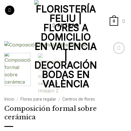
Saltar
al
contenido
0
FILTRAR
Añadir
a la
lista de
deseos
Inicio
/
Flores para regalar
/
Centros de flores
Composición formal sobre
cerámica