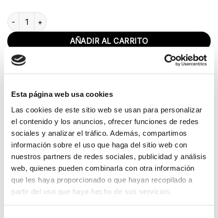
Composición formal sobre cerámica cantidad
AÑADIR AL CARRITO
COMPRAR AHORA
Esta página web usa cookies
Las cookies de este sitio web se usan para personalizar
el contenido y los anuncios, ofrecer funciones de redes
sociales y analizar el tráfico. Además, compartimos
información sobre el uso que haga del sitio web con
nuestros partners de redes sociales, publicidad y análisis
DESCRIPCIÓN
web, quienes pueden combinarla con otra información
VALORACIONES (0)
que les haya proporcionado o que hayan recopilado a
partir del uso que haya hecho de sus servicios.
Cada elemento de esta composición formal sobre
cerámica está cuidadosamente colocado para crear
Selección