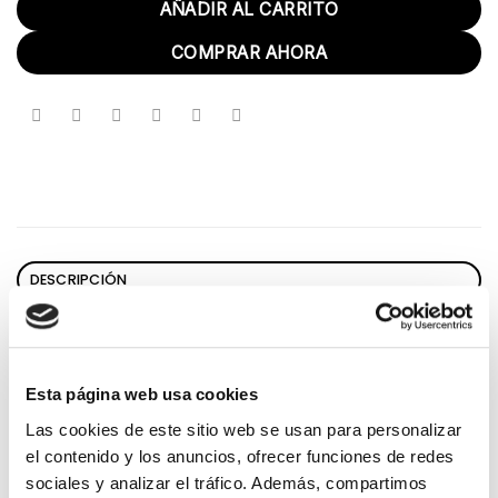
AÑADIR AL CARRITO
COMPRAR AHORA
DESCRIPCIÓN
VALORACIONES (0)
Cesta lacada en blanco con flores de temporada,
Esta página web usa cookies
perfecta para regalar.
Las cookies de este sitio web se usan para personalizar
*La composición de la cesta puede variar en función
el contenido y los anuncios, ofrecer funciones de redes
de la disponibilidad de las flores en nuestro taller pero
sociales y analizar el tráfico. Además, compartimos