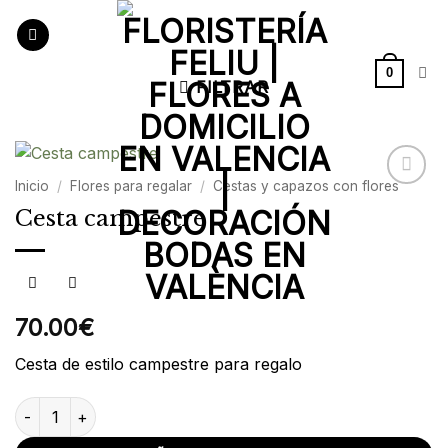
Saltar
al
contenido
0
FILTRAR
Inicio
/
Flores para regalar
/
Cestas y capazos con flores
Añadir
Cesta campestre
a la
lista de
deseos
70.00
€
Cesta de estilo campestre para regalo
Cesta campestre cantidad