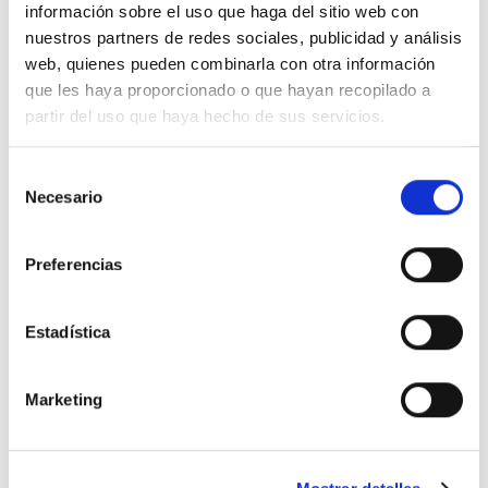
siempre manteniendo el estilo y el colorido del de la
información sobre el uso que haga del sitio web con
fotografía.
nuestros partners de redes sociales, publicidad y análisis
web, quienes pueden combinarla con otra información
Cuidados: para mantener el máximo tiempo posible
que les haya proporcionado o que hayan recopilado a
estas flores frescas es necesario rellenar diariamente
partir del uso que haya hecho de sus servicios.
el recipiente de plástico que se encuentra dentro de la
cesta con agua, y procurar que no esté expuesto a
Selección
temperaturas demasiado elevadas
Necesario
de
consentimiento
Preferencias
PRODUCTOS RELACIONADOS
Estadística
Añadir
Añadir
a la
a la
Marketing
lista de
lista de
deseos
deseos