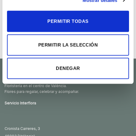
Mostrar detalles
PERMITIR TODAS
Centro rosas rojas paralelo
1 rosa roja
Rango
82.00
€
-
410.00
€
20.00
€
de
PERMITIR LA SELECCIÓN
precios:
desde
82.00€
hasta
410.00€
DENEGAR
Flores F. Feliu
Floristería en el centro de València.
Flores para regalar, celebrar y acompañar.
Servicio Interflora
Cronista Carreres, 3