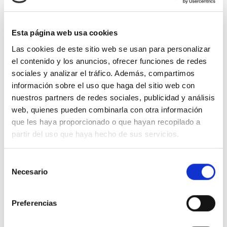
INFORMACIÓN ADICIONAL
VALORACIONES (0)
Esta página web usa cookies
Las cookies de este sitio web se usan para personalizar
Nuestro Centro Otoñal recoge la belleza de los días
el contenido y los anuncios, ofrecer funciones de redes
otoñales. Flores que cambian de color, hojas que
sociales y analizar el tráfico. Además, compartimos
secan despacio y ramas que conservan el aroma del
información sobre el uso que haga del sitio web con
bosque. Cada detalle evoca la calidez de una tarde
nuestros partners de redes sociales, publicidad y análisis
tranquila, el sonido crujiente de las hojas bajo los pies
web, quienes pueden combinarla con otra información
y el placer de volver a casa. Ideal para regalar o
que les haya proporcionado o que hayan recopilado a
acompañar el cambio de estación con un toque
partir del uso que haya hecho de sus servicios.
natural y elegante, que llena de calma y color
cualquier rincón.
Selección
Necesario
de
Para que las flores duren perfectas por más tiempo
consentimiento
puedes añadir agua entre las flores para mojar la
esponja floral que hay dentro del recipiente de
Preferencias
cerámica. Mantenlas alejadas de fuentes de calor y
evita que le dé la luz del sol de manera directa.