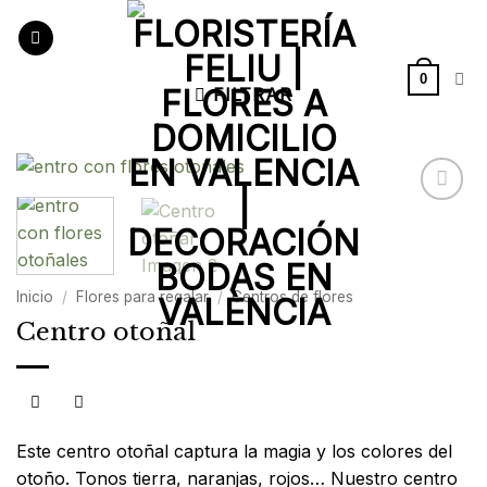
Saltar
al
contenido
0
FILTRAR
Añadir
a la
lista de
deseos
Inicio
/
Flores para regalar
/
Centros de flores
Centro otoñal
Este centro otoñal captura la magia y los colores del
otoño. Tonos tierra, naranjas, rojos… Nuestro centro