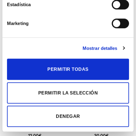
Estadística
Marketing
PRODUCTOS RELACIONADOS
Mostrar detalles
Añadir
Añadir
PERMITIR TODAS
a la
a la
lista de
lista de
deseos
deseos
PERMITIR LA SELECCIÓN
DENEGAR
Osito nacimiento rosa
Anthurium
12.00
€
30.00
€