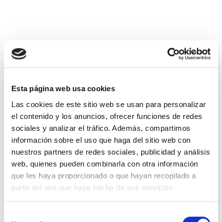
DESCRIPCIÓN
VALORACIONES (0)
Esta página web usa cookies
Las cookies de este sitio web se usan para personalizar
Centro sobre base de cerámica presentado para
el contenido y los anuncios, ofrecer funciones de redes
regalo compuesto por peonías, ammi majus, limonium
sociales y analizar el tráfico. Además, compartimos
fucsia y verdes variados.Ref-T003
información sobre el uso que haga del sitio web con
nuestros partners de redes sociales, publicidad y análisis
web, quienes pueden combinarla con otra información
que les haya proporcionado o que hayan recopilado a
PRODUCTOS RELACIONADOS
partir del uso que haya hecho de sus servicios.
Selección
Añadir
Añadir