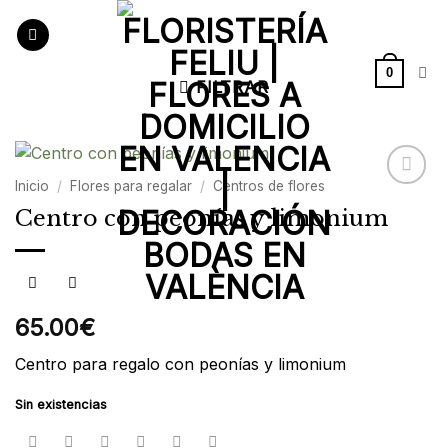
Saltar
al
contenido
0
FILTRAR
Inicio
/
Flores para regalar
/
Centros de flores
Añadir
Centro con peonías y limonium
a la
lista de
deseos
65.00
€
Centro para regalo con peonías y limonium
Sin existencias