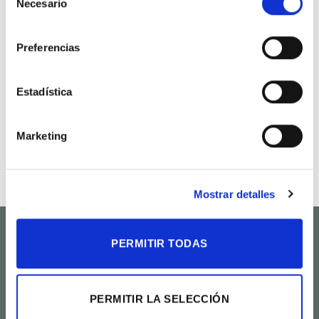
Necesario
de
a la
a la
lista de
lista de
consentimiento
deseos
deseos
Preferencias
Estadística
Marketing
Centro de girasoles
Orquídea super
60.00
€
50.00
€
Mostrar detalles
PERMITIR TODAS
Flores F. Feliu
Floristería en el centro de València.
Flores para regalar, celebrar y acompañar.
PERMITIR LA SELECCIÓN
Servicio Interflora