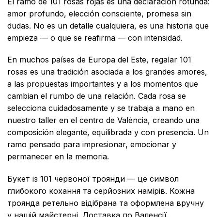
El ramo de 101 rosas rojas es una declaración rotunda:
amor profundo, elección consciente, promesa sin
dudas. No es un detalle cualquiera, es una historia que
empieza — o que se reafirma — con intensidad.
En muchos países de Europa del Este, regalar 101
rosas es una tradición asociada a los grandes amores,
a las propuestas importantes y a los momentos que
cambian el rumbo de una relación. Cada rosa se
selecciona cuidadosamente y se trabaja a mano en
nuestro taller en el centro de València, creando una
composición elegante, equilibrada y con presencia. Un
ramo pensado para impresionar, emocionar y
permanecer en la memoria.
Букет із 101 червоної троянди — це символ
глибокого кохання та серйозних намірів. Кожна
троянда ретельно відібрана та оформлена вручну
у нашій майстерні. Доставка по Валенсії.