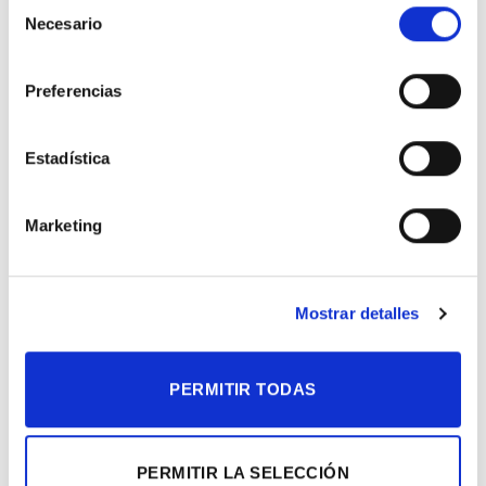
Selección
VALORACIONES (0)
Necesario
de
consentimiento
Valoraciones
No hay valoraciones aún.
Preferencias
Estadística
Solo los usuarios registrados que hayan
Marketing
comprado este producto pueden hacer una
valoración.
Mostrar detalles
PERMITIR TODAS
PRODUCTOS RELACIONADOS
PERMITIR LA SELECCIÓN