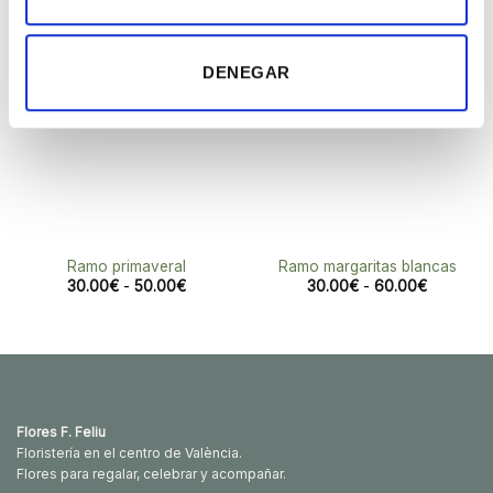
Añadir
Añadir
a la
a la
lista de
lista de
DENEGAR
deseos
deseos
Ramo primaveral
Ramo margaritas blancas
Rango
Rango
30.00
€
-
50.00
€
30.00
€
-
60.00
€
de
de
precios:
precios:
desde
desde
30.00€
30.00€
hasta
hasta
50.00€
60.00€
Flores F. Feliu
Floristería en el centro de València.
Flores para regalar, celebrar y acompañar.