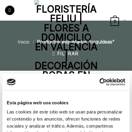
Saltar
al
contenido
0
Inicio
/
Productos etiquetados “orquídeas”
FILTRAR
Añadir
a la
Esta página web usa cookies
lista de
deseos
Las cookies de este sitio web se usan para personalizar
el contenido y los anuncios, ofrecer funciones de redes
sociales y analizar el tráfico. Además, compartimos