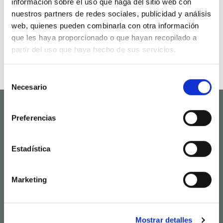
información sobre el uso que haga del sitio web con
nuestros partners de redes sociales, publicidad y análisis
web, quienes pueden combinarla con otra información
que les haya proporcionado o que hayan recopilado a
Centro orquídeas lineal
partir del uso que haya hecho de sus servicios.
Rango
100.00
€
-
150.00
€
de
precios:
desde
Selección
100.00€
hasta
Necesario
de
150.00€
consentimiento
Preferencias
Flores F. Feliu
Floristería en el centro de València.
Flores para regalar, celebrar y acompañar.
Estadística
Servicio Interflora
Marketing
Cronista Carreres, 3
46003 (València)
Mostrar detalles