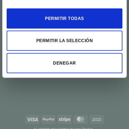
963 518 990
963 942 193
info@floristeriafeliu.com
PERMITIR TODAS
PERMITIR LA SELECCIÓN
Sobre nosotros
Bodas y eventos
Envíos a domicilio
DENEGAR
Preguntas frecuentes
Política de privacidad
Visa
PayPal
Stripe
MasterCard
Cash
On