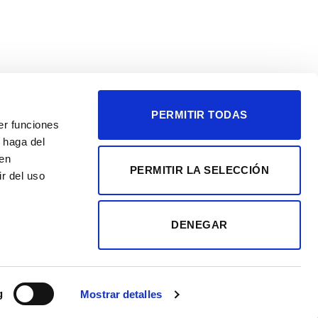
PERMITIR TODAS
er funciones
 haga del
den
PERMITIR LA SELECCIÓN
r del uso
DENEGAR
Visa
PayPal
Stripe
MasterCard
Cash
g
Mostrar detalles
On