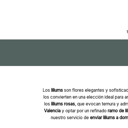
Saltar
al
contenido
Los
liliums
son flores elegantes y sofisticad
los convierten en una elección ideal para a
los
liliums rosas
, que evocan ternura y admi
Valencia
y optar por un refinado
ramo de li
nuestro servicio de
enviar liliums a dom