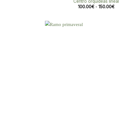
Centro orquídeas lineal
Rango
100.00
€
-
150.00
€
de
precios:
desde
100.00€
hasta
150.00€
Aña
a 
list
des