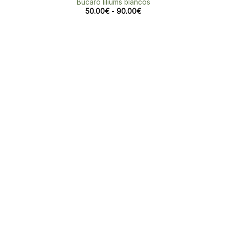
Búcaro liliums blancos
Rango
50.00
€
-
90.00
€
de
precios:
desde
50.00€
hasta
90.00€
dir
la
a de
eos