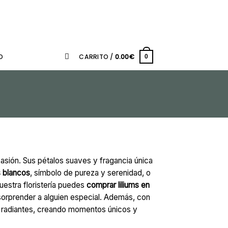
O
CARRITO /
0.00
€
0
casión. Sus pétalos suaves y fragancia única
s blancos
, símbolo de pureza y serenidad, o
uestra floristería puedes
comprar liliums en
sorprender a alguien especial. Además, con
y radiantes, creando momentos únicos y