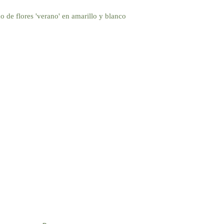
Añadir
a la
lista de
deseos