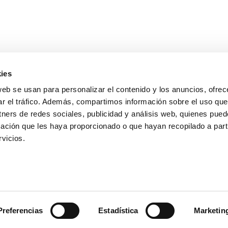
ies
web se usan para personalizar el contenido y los anuncios, ofrec
ar el tráfico. Además, compartimos información sobre el uso que
sta Carreres, 3
Sobre nosotros
tners de redes sociales, publicidad y análisis web, quienes pue
3 (València)
Bodas y eventos
ación que les haya proporcionado o que hayan recopilado a parti
518 990
Envíos a domicilio
vicios.
Preguntas frecuentes
942 193
Política de privacidad
floristeriafeliu.com
ІТІВ У ВАЛЕНСІЇ
Preferencias
Estadística
Marketin