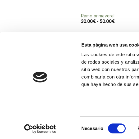
Ramo primaveral
Rango
30.00
€
-
50.00
€
de
precios:
desde
30.00€
hasta
Esta página web usa cook
50.00€
Las cookies de este sitio 
de redes sociales y analiz
Croni
Flores F. Feliu
sitio web con nuestros par
Floristería en el centro de València.
4600
combinarla con otra inform
Flores para regalar, celebrar y
963 
que haya hecho de sus ser
acompañar.
963 
info@
Servicio Interflora
FLOWER DELIVERY IN VALÈNCIA
ДОСТАВКА КВ
Selección
Necesario
de
Copyright 2026 ©
Flores Feliu