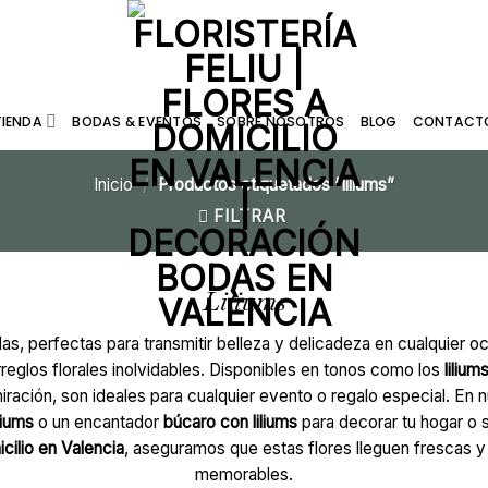
TIENDA
BODAS & EVENTOS
SOBRE NOSOTROS
BLOG
CONTACT
Inicio
/
Productos etiquetados “liliums”
FILTRAR
Liliums
as, perfectas para transmitir belleza y delicadeza en cualquier o
rreglos florales inolvidables. Disponibles en tonos como los
lilium
ración, son ideales para cualquier evento o regalo especial. En n
liums
o un encantador
búcaro con liliums
para decorar tu hogar o 
icilio en Valencia
, aseguramos que estas flores lleguen frescas 
memorables.