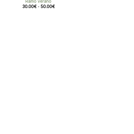
Ramo verano
Rango
30.00
€
-
50.00
€
de
precios:
desde
30.00€
hasta
50.00€