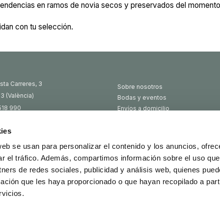
tendencias en ramos de novia secos y preservados del momento
dan con tu selección.
sta Carreres, 3
Sobre nosotros
3 (València)
Bodas y eventos
518 990
Envíos a domicilio
Preguntas frecuentes
942 193
Política de privacidad
ies
floristeriafeliu.com
web se usan para personalizar el contenido y los anuncios, ofrec
ar el tráfico. Además, compartimos información sobre el uso que
tners de redes sociales, publicidad y análisis web, quienes pue
ІТІВ У ВАЛЕНСІЇ
ación que les haya proporcionado o que hayan recopilado a parti
vicios.