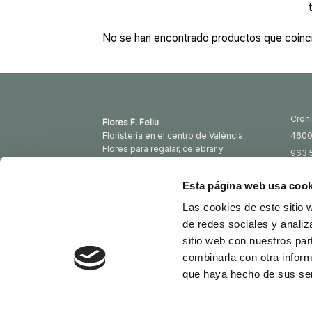
No se han encontrado productos que coinci
Croni
Flores F. Feliu
Floristería en el centro de València.
4600
Flores para regalar, celebrar y
963 
acompañar.
963 
Esta página web usa cook
info@
Servicio Interflora
Las cookies de este sitio 
de redes sociales y analiz
sitio web con nuestros par
FLOWER DELIVERY IN VALÈNCIA
ДОСТАВКА КВ
combinarla con otra inform
Copyright 2026 ©
Flores Feliu
que haya hecho de sus ser