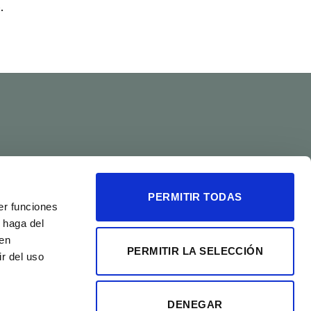
.
PERMITIR TODAS
er funciones
 haga del
den
PERMITIR LA SELECCIÓN
r del uso
Visa
PayPal
Stripe
MasterCard
Cash
On
Delivery
DENEGAR