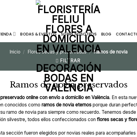
TIENDA
BODAS & EVENTOS
SOBRE NOSOTROS
BLOG
CONTACT
Inicio
/
Flores secas y preservadas
/
Ramos de novia
FILTRAR
Ramos de novia preservados
preservado online con envío a domicilio en València
. En esta nu
én conocidos como
ramos de novia eternos
porque duran perfec
ar su ramo de novia para siempre como recuerdo. Tenemos desde
ión silvestre, todos ellos confeccionados con
flores secas y flo
a sección fueron elegidos por novias reales para acompañarles a